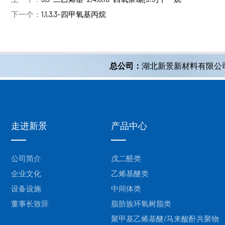
下一个：
1,1,3,3-四甲氧基丙烷
总公司：
湖北新景新材料有限公
走进新景
产品中心
公司简介
戊二醛类
企业文化
乙烯基醚类
设备设施
中间体类
董事长致辞
脂肪族环氧树脂类
聚甲基乙烯基醚/马来酸酐共聚物