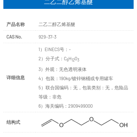
二乙二醇乙烯基醚
产品名称
二乙二醇乙烯基醚
CAS No.
929-37-3
1）EINECS号：-
2）分子式：C
H
O
6
12
3
3）外观：无色透明液体
详细信息
4）包装：190kg/镀锌钢桶或专用罐车
5）联合国编码：无，包装类别：无，危险品
等级：非危
6）海关编码：2909499000
结构式